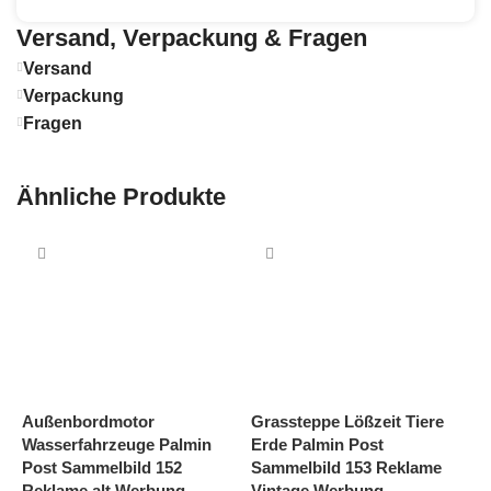
Versand, Verpackung & Fragen
Versand
Verpackung
Fragen
Ähnliche Produkte
N
Außenbordmotor
Grassteppe Lößzeit Tiere
G
Wasserfahrzeuge Palmin
Erde Palmin Post
P
Post Sammelbild 152
Sammelbild 153 Reklame
W
Reklame alt Werbung
Vintage Werbung