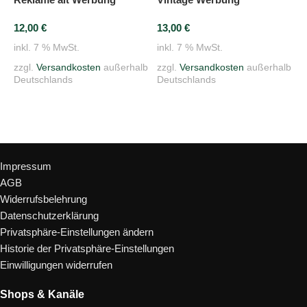
1
12,00
€
13,00
€
i
inkl. 7 % MwSt.
inkl. 7 % MwSt.
z
zzgl.
Versandkosten
außerhalb
zzgl.
Versandkosten
außerhalb
D
Deutschlands
Deutschlands
In den Warenkorb
In den Warenkorb
Rechtliches
Impressum
AGB
Widerrufsbelehrung
Datenschutzerklärung
Privatsphäre-Einstellungen ändern
Historie der Privatsphäre-Einstellungen
Einwilligungen widerrufen
Shops & Kanäle