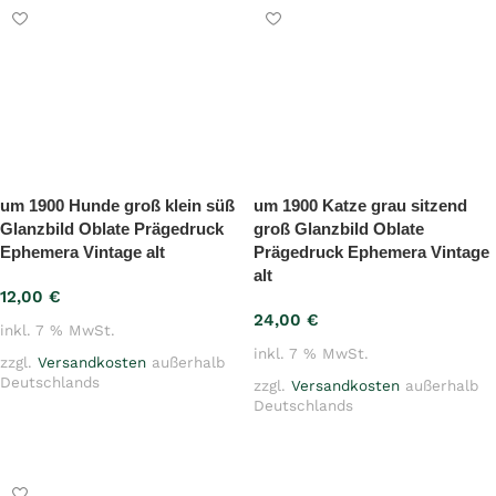
um 1900 Hunde groß klein süß
um 1900 Katze grau sitzend
Glanzbild Oblate Prägedruck
groß Glanzbild Oblate
Ephemera Vintage alt
Prägedruck Ephemera Vintage
alt
12,00
€
24,00
€
inkl. 7 % MwSt.
inkl. 7 % MwSt.
zzgl.
Versandkosten
außerhalb
Deutschlands
zzgl.
Versandkosten
außerhalb
Deutschlands
In den Warenkorb
In den Warenkorb