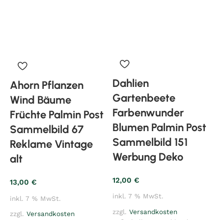
Dahlien
Ahorn Pflanzen
Gartenbeete
Wind Bäume
Farbenwunder
Früchte Palmin Post
Blumen Palmin Post
Sammelbild 67
Sammelbild 151
Reklame Vintage
Werbung Deko
alt
12,00
€
1
13,00
€
inkl. 7 % MwSt.
i
inkl. 7 % MwSt.
zzgl.
Versandkosten
z
zzgl.
Versandkosten