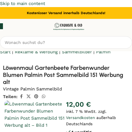
Skip to main content
Kostenloser Versand innerhalb Deutschlands!
Start
|
Reklame & Werbung
|
Sammelbilder
|
Palmin
Löwenmaul Gartenbeete Farbenwunder
Blumen Palmin Post Sammelbild 151 Werbung
alt
Vintage Palmin Sammelbild
Teilen:
12,00
€
inkl. 7 % MwSt.
zzgl.
Versandkosten
außerhalb
Deutschlands