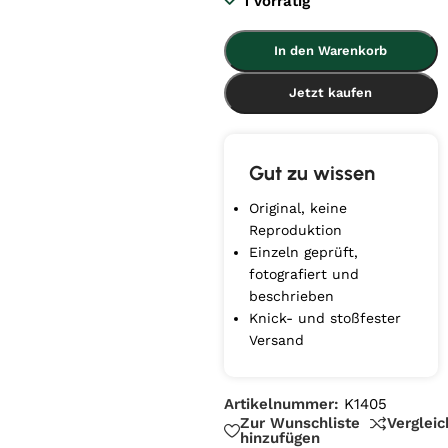
1 vorrätig
In den Warenkorb
Jetzt kaufen
Gut zu wissen
Original, keine
Reproduktion
Einzeln geprüft,
fotografiert und
beschrieben
Knick- und stoßfester
Versand
Artikelnummer:
K1405
Zur Wunschliste
Verglei
hinzufügen