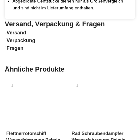
Abgebildete Centstücke dienen nur als Größenvergleich
und sind nicht im Lieferumfang enthalten.
Versand, Verpackung & Fragen
Versand
Verpackung
Fragen
Ähnliche Produkte
Flettnerrotorschiff
R
Rad Schraubendampfer
Wasserfahrzeuge Palmin
F
Wasserfahrzeuge Palmin