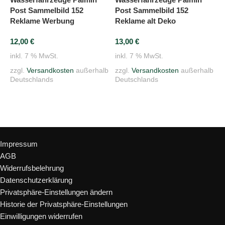
Post Sammelbild 152
P
Post Sammelbild 152
Reklame Werbung
W
Reklame alt Deko
12,00
€
1
13,00
€
inkl. 7 % MwSt.
i
inkl. 7 % MwSt.
zzgl.
Versandkosten
außerhalb
z
zzgl.
Versandkosten
außerhalb
Deutschlands
D
Deutschlands
In den Warenkorb
In den Warenkorb
Rechtliches
Impressum
AGB
Widerrufsbelehrung
Datenschutzerklärung
Privatsphäre-Einstellungen ändern
Historie der Privatsphäre-Einstellungen
Einwilligungen widerrufen