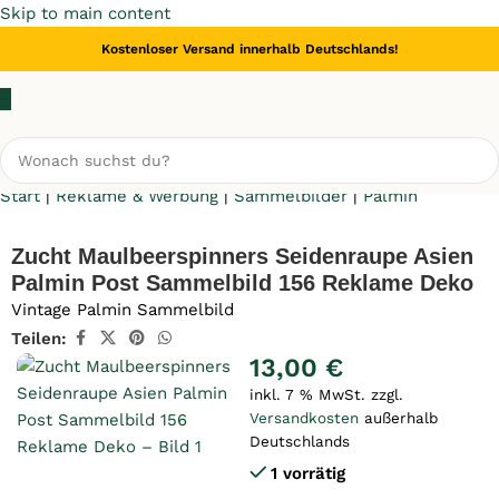
Skip to main content
Kostenloser Versand innerhalb Deutschlands!
Start
|
Reklame & Werbung
|
Sammelbilder
|
Palmin
Zucht Maulbeerspinners Seidenraupe Asien
Palmin Post Sammelbild 156 Reklame Deko
Vintage Palmin Sammelbild
Teilen:
13,00
€
inkl. 7 % MwSt.
zzgl.
Versandkosten
außerhalb
Deutschlands
1 vorrätig