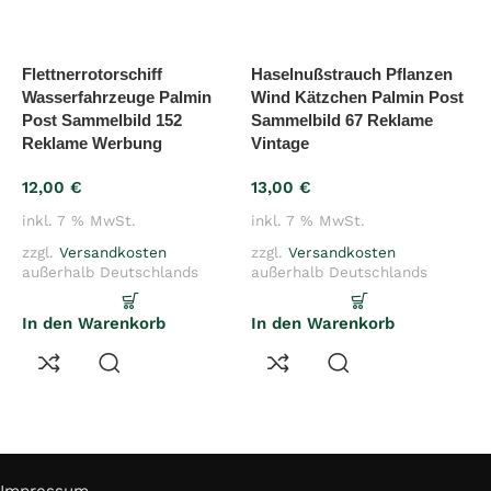
Flettnerrotorschiff
Haselnußstrauch Pflanzen
L
Wasserfahrzeuge Palmin
Wind Kätzchen Palmin Post
F
Post Sammelbild 152
Sammelbild 67 Reklame
P
Reklame Werbung
Vintage
W
12,00
€
13,00
€
1
inkl. 7 % MwSt.
inkl. 7 % MwSt.
i
zzgl.
Versandkosten
zzgl.
Versandkosten
z
außerhalb Deutschlands
außerhalb Deutschlands
a
In den Warenkorb
In den Warenkorb
I
Rechtliches