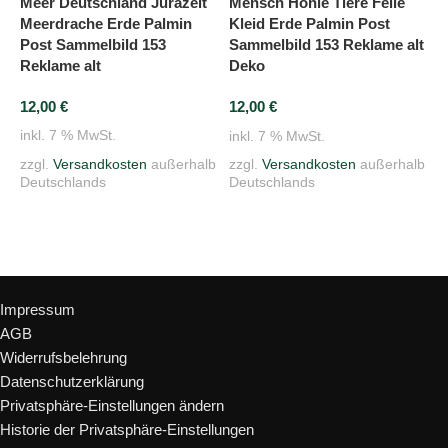
Meer Deutschland Jurazeit
R
Mensch Höhle Tiere Felle
Meerdrache Erde Palmin
W
Kleid Erde Palmin Post
Post Sammelbild 153
P
Sammelbild 153 Reklame alt
Reklame alt
R
Deko
12,00
€
1
12,00
€
inkl. 7 % MwSt.
i
inkl. 7 % MwSt.
zzgl.
Versandkosten
außerhalb
z
zzgl.
Versandkosten
außerhalb
Deutschlands
D
Deutschlands
In den Warenkorb
In den Warenkorb
Rechtliches
Impressum
AGB
Widerrufsbelehrung
Datenschutzerklärung
Privatsphäre-Einstellungen ändern
Historie der Privatsphäre-Einstellungen