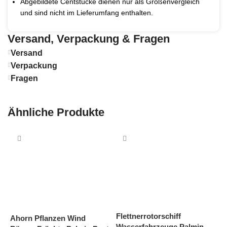
Abgebildete Centstücke dienen nur als Größenvergleich
und sind nicht im Lieferumfang enthalten.
Versand, Verpackung & Fragen
Versand
Verpackung
Fragen
Ähnliche Produkte
Flettnerrotorschiff
H
Ahorn Pflanzen Wind
Wasserfahrzeuge Palmin
S