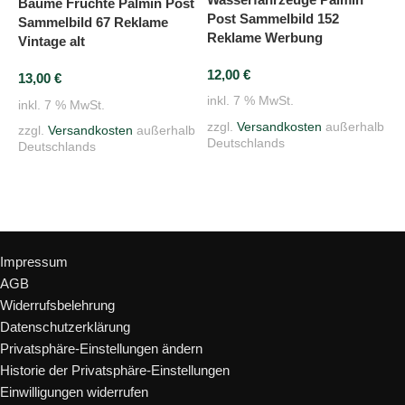
Bäume Früchte Palmin Post
Post Sammelbild 152
S
Sammelbild 67 Reklame
Reklame Werbung
V
Vintage alt
12,00
€
1
13,00
€
inkl. 7 % MwSt.
i
inkl. 7 % MwSt.
zzgl.
Versandkosten
außerhalb
z
zzgl.
Versandkosten
außerhalb
Deutschlands
D
Deutschlands
In den Warenkorb
In den Warenkorb
Rechtliches
Impressum
AGB
Widerrufsbelehrung
Datenschutzerklärung
Privatsphäre-Einstellungen ändern
Historie der Privatsphäre-Einstellungen
Einwilligungen widerrufen