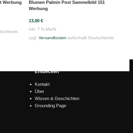
lt Werbung
Pos
Blumen Palmin Post Sammelbild 151
Wer
Werbung
13,
13,00
€
inkl
inkl. 7 % MwSt.
tschlands
zzgl
zzgl.
Versandkosten
außerhalb Deutschlands
Entdecken
Kontakt
Über
Wissen & Geschichten
Grounding Page