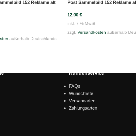
Post Sammelbild 152 Reklame a
ammelbild 152 Reklame alt
12,00
€
inkl. 7 % MwSt.
zzgl.
Versandkosten
außerhalb Deu
sten
außerhalb Deutschlands
le
Kundenservice
FAQs
Wunschliste
Versandarten
Zahlungsarten