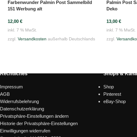
Farbenwunder Palmin Post Sammelbild
Palmin Post S
151 Werbung alt
Deko
12,00
€
13,00
€
inkl. 7 % MwSt.
inkl. 7 % MwSt.
zzgl.
Versandkosten
außerhalb Deutschlands
zzgl.
Versandko
Rechtliches
Shops & Kanä
Impressum
Shop
AGB
Pinterest
Widerrufsbelehrung
eBay-Shop
Datenschutzerklärung
Privatsphäre-Einstellungen ändern
Historie der Privatsphäre-Einstellungen
Einwilligungen widerrufen