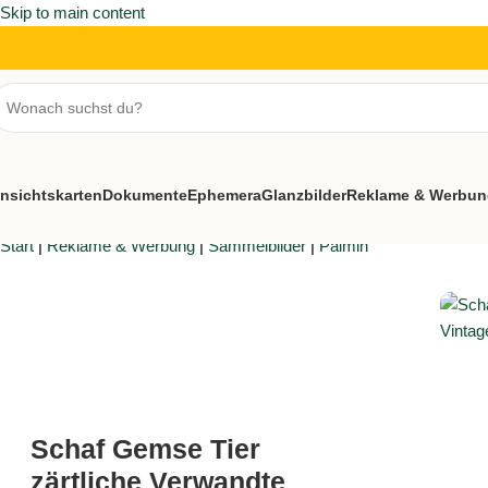
Skip to main content
nsichtskarten
Dokumente
Ephemera
Glanzbilder
Reklame & Werbun
Start
|
Reklame & Werbung
|
Sammelbilder
|
Palmin
Schaf Gemse Tier
zärtliche Verwandte