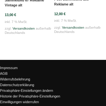
Sammelbild 67 Reklame
Reklame alt
D
Vintage alt
12,00
€
1
13,00
€
inkl. 7 % MwSt.
i
inkl. 7 % MwSt.
zzgl.
Versandkosten
außerhalb
z
zzgl.
Versandkosten
außerhalb
Deutschlands
D
Deutschlands
In den Warenkorb
In den Warenkorb
Rechtliches
Impressum
AGB
Widerrufsbelehrung
Datenschutzerklärung
Privatsphäre-Einstellungen ändern
Historie der Privatsphäre-Einstellungen
Einwilligungen widerrufen