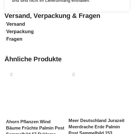
und sind nicht im Lieferumfang enthalten.
Versand, Verpackung & Fragen
Versand
Verpackung
Fragen
Ähnliche Produkte
Meer Deutschland Jurazeit
M
Ahorn Pflanzen Wind
Meerdrache Erde Palmin
K
Bäume Früchte Palmin Post
Post Sammelbild 153
S